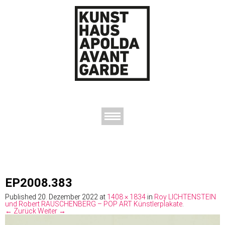
AUSSTELLUNGEN
DAS KUNSTHAUS
DER KUNSTVEREIN
KONTAKT
EP2008.383
Published
20. Dezember 2022
at
1408 × 1834
in
Roy LICHTENSTEIN
und Robert RAUSCHENBERG – POP ART Künstlerplakate
.
← Zurück
Weiter →