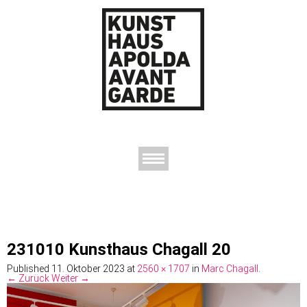
AUSSTELLUNGEN
DAS KUNSTHAUS
DER KUNSTVEREIN
KONTAKT
231010 Kunsthaus Chagall 20
Published
11. Oktober 2023
at
2560 × 1707
in
Marc Chagall
.
← Zurück
Weiter →