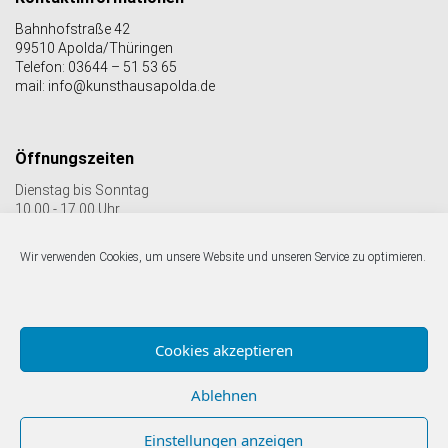
Bahnhofstraße 42
99510 Apolda/Thüringen
Telefon: 03644 – 51 53 65
mail: info@kunsthausapolda.de
Öffnungszeiten
Dienstag bis Sonntag
10.00 - 17.00 Uhr
Auch Feiertags geöffnet
Letzter Einlass 16:30 Uhr
Wir verwenden Cookies, um unsere Website und unseren Service zu optimieren.
Folgen Sie uns auf facebook & Instagram:
Cookies akzeptieren
Ablehnen
Einstellungen anzeigen
© Kunstverein Apolda Avantgarde e.V.
Impressum |