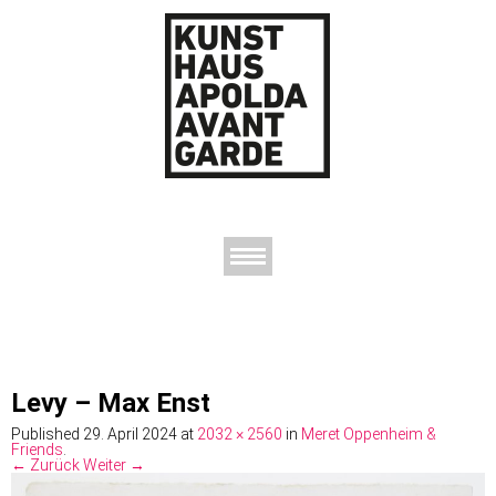
AUSSTELLUNGEN
DAS KUNSTHAUS
DER KUNSTVEREIN
KONTAKT
Levy – Max Enst
Published
29. April 2024
at
2032 × 2560
in
Meret Oppenheim &
Friends
.
← Zurück
Weiter →