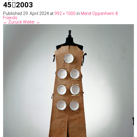
452003
Published
29. April 2024
at
992 × 1000
in
Meret Oppenheim &
Friends
.
← Zurück
Weiter →