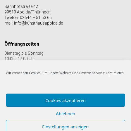
Bahnhofstraße 42
99510 Apolda/Thüringen
Telefon: 03644 – 51 53 65
mail: info@kunsthausapolda.de
Öffnungszeiten
Dienstag bis Sonntag
10.00 - 17.00 Uhr
Auch Feiertags geöffnet
Letzter Einlass 16:30 Uhr
Wir verwenden Cookies, um unsere Website und unseren Service zu optimieren.
Folgen Sie uns auf facebook & Instagram:
Cookies akzeptieren
Ablehnen
Einstellungen anzeigen
© Kunstverein Apolda Avantgarde e.V.
Impressum |