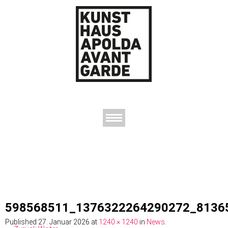
AUSSTELLUNGEN
DAS KUNSTHAUS
DER KUNSTVEREIN
KONTAKT
598568511_1376322264290272_8136
Published
27. Januar 2026
at
1240 × 1240
in
News
.