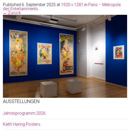
Published
6. September 2025
at
1920 × 1281
in
Paris – Metropole
des Entertainments
.
← Zurück
AUSSTELLUNGEN
Jahresprogramm 2026
Keith Haring Posters