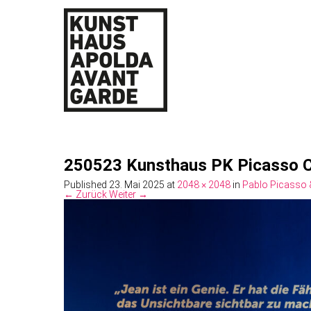
250523 Kunsthaus PK Picasso 
Published
23. Mai 2025
at
2048 × 2048
in
Pablo Picasso 
← Zurück
Weiter →