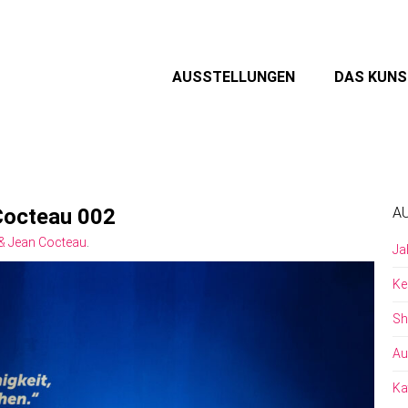
AUSSTELLUNGEN
DAS KUN
Cocteau 002
A
& Jean Cocteau
.
Ja
Ke
Sh
Au
Ka