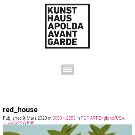
AUSSTELLUNGEN
DAS KUNSTHAUS
DER KUNSTVEREIN
KONTAKT
red_house
Published
9. März 2020
at
3000 × 2853
in
POP ART England/USA
.
← Zurück
Weiter →