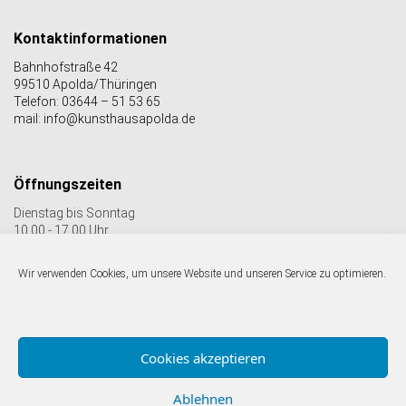
Kontaktinformationen
Bahnhofstraße 42
99510 Apolda/Thüringen
Telefon: 03644 – 51 53 65
mail: info@kunsthausapolda.de
Öffnungszeiten
Dienstag bis Sonntag
10.00 - 17.00 Uhr
Auch Feiertags geöffnet
Letzter Einlass 16:30 Uhr
Wir verwenden Cookies, um unsere Website und unseren Service zu optimieren.
Folgen Sie uns auf facebook & Instagram:
Cookies akzeptieren
Ablehnen