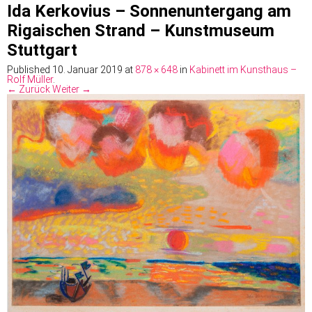
Ida Kerkovius – Sonnenuntergang am
Rigaischen Strand – Kunstmuseum
Stuttgart
Published
10. Januar 2019
at
878 × 648
in
Kabinett im Kunsthaus –
Rolf Müller
.
← Zurück
Weiter →