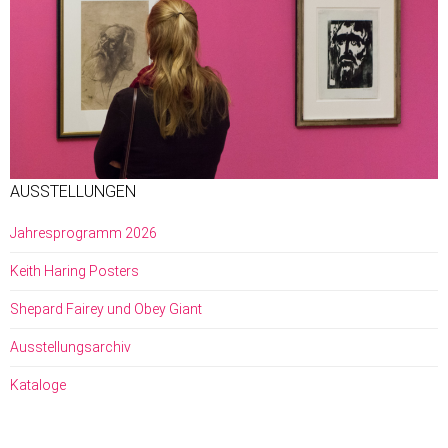
AUSSTELLUNGEN
Jahresprogramm 2026
Keith Haring Posters
Shepard Fairey und Obey Giant
Ausstellungsarchiv
Kataloge