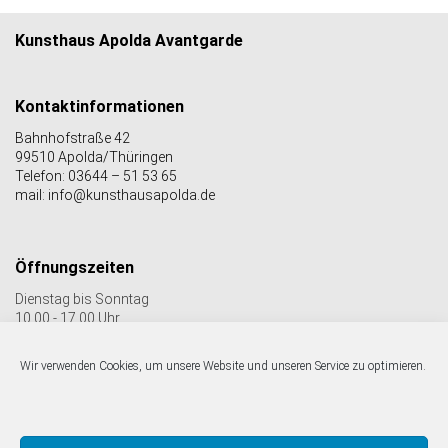
Kunsthaus Apolda Avantgarde
Kontaktinformationen
Bahnhofstraße 42
99510 Apolda/Thüringen
Telefon: 03644 – 51 53 65
mail: info@kunsthausapolda.de
Öffnungszeiten
Dienstag bis Sonntag
10.00 - 17.00 Uhr
Auch Feiertags geöffnet
Letzter Einlass 16:30 Uhr
Wir verwenden Cookies, um unsere Website und unseren Service zu optimieren.
Folgen Sie uns auf facebook & Instagram: