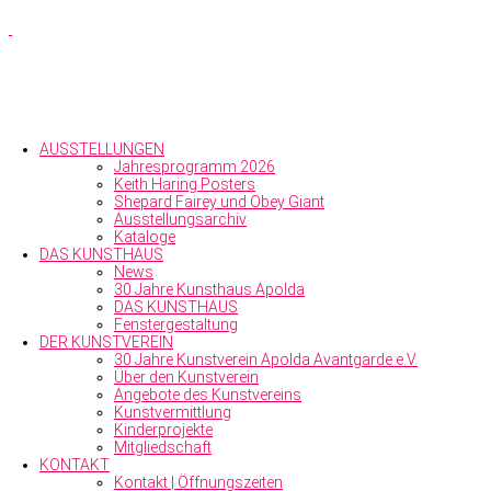
AUSSTELLUNGEN
Jahresprogramm 2026
Keith Haring Posters
Shepard Fairey und Obey Giant
Ausstellungs­archiv
Kataloge
DAS KUNSTHAUS
News
30 Jahre Kunsthaus Apolda
DAS KUNSTHAUS
Fenstergestaltung
DER KUNSTVEREIN
30 Jahre Kunstverein Apolda Avantgarde e.V.
Über den Kunst­verein
Angebote des Kunstvereins
Kunstvermittlung
Kinderprojekte
Mitgliedschaft
KONTAKT
Kontakt | Öffnungszeiten