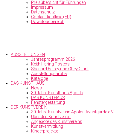
Preisübersicht für Führungen
Impressum
Datenschutz
Cookie-Richtlinie (EU)
Downloadbereich
AUSSTELLUNGEN
Jahresprogramm 2026
Keith Haring Posters
Shepard Fairey und Obey Giant
Ausstellungs­archiv
Kataloge
DAS KUNSTHAUS
News
30 Jahre Kunsthaus Apolda
DAS KUNSTHAUS
Fenstergestaltung
DER KUNSTVEREIN
30 Jahre Kunstverein Apolda Avantgarde e.V.
Über den Kunst­verein
Angebote des Kunstvereins
Kunstvermittlung
Kinderprojekte