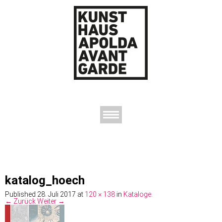
AUSSTELLUNGEN
DAS KUNSTHAUS
DER KUNSTVEREIN
KONTAKT
katalog_hoech
Published
28. Juli 2017
at
120 × 138
in
Kataloge
.
← Zurück
Weiter →