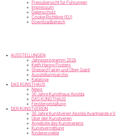
Preisübersicht für Führungen
Impressum
Datenschutz
Cookie-Richtlinie (EU)
Downloadbereich
AUSSTELLUNGEN
Jahresprogramm 2026
Keith Haring Posters
Shepard Fairey und Obey Giant
Ausstellungs­archiv
Kataloge
DAS KUNSTHAUS
News
30 Jahre Kunsthaus Apolda
DAS KUNSTHAUS
Fenstergestaltung
DER KUNSTVEREIN
30 Jahre Kunstverein Apolda Avantgarde e.V.
Über den Kunst­verein
Angebote des Kunstvereins
Kunstvermittlung
Kinderprojekte