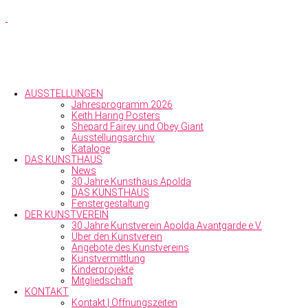
AUSSTELLUNGEN
Jahresprogramm 2026
Keith Haring Posters
Shepard Fairey und Obey Giant
Ausstellungs­archiv
Kataloge
DAS KUNSTHAUS
News
30 Jahre Kunsthaus Apolda
DAS KUNSTHAUS
Fenstergestaltung
DER KUNSTVEREIN
30 Jahre Kunstverein Apolda Avantgarde e.V.
Über den Kunst­verein
Angebote des Kunstvereins
Kunstvermittlung
Kinderprojekte
Mitgliedschaft
KONTAKT
Kontakt | Öffnungszeiten