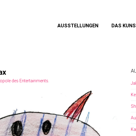
AUSSTELLUNGEN
DAS KUN
ax
A
ropole des Entertainments
.
Ja
Ke
Sh
Au
Ka