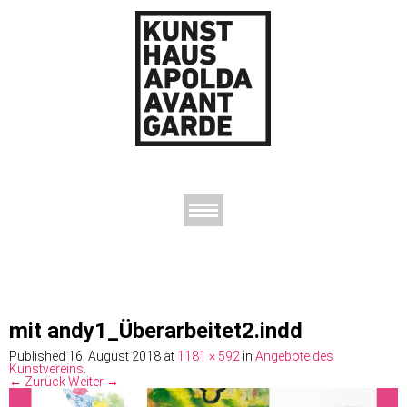
AUSSTELLUNGEN
DAS KUNSTHAUS
DER KUNSTVEREIN
KONTAKT
mit andy1_Überarbeitet2.indd
Published
16. August 2018
at
1181 × 592
in
Angebote des
Kunstvereins
.
← Zurück
Weiter →